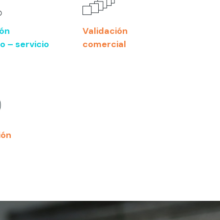
ión
Validación
o – servicio
comercial
ión