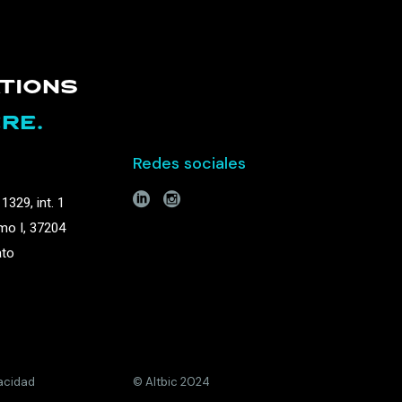
TIONS
RE.
Redes sociales
1329, int. 1
mo I, 37204
ato
vacidad
© Altbic 2024