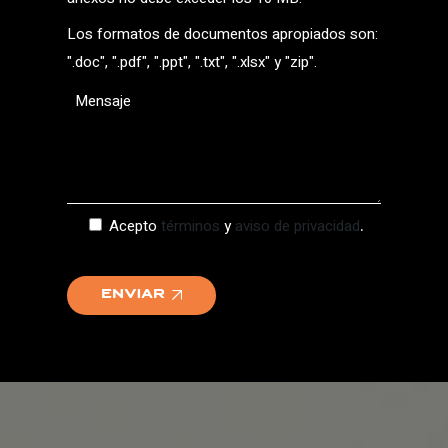
Los formatos de documentos apropiados son:
".doc", ".pdf", ".ppt", ".txt", ".xlsx" y "zip".
.
Acepto
términos
y
aviso de privacidad
Enviar