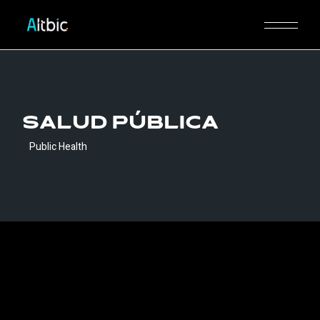
Skip
to
the
content
Salud pública
Public Health