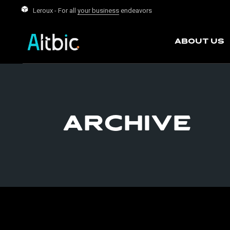
Skip
Leroux - For all
your business
endeavors
to
the
content
About Us
Archive