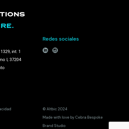
TIONS
RE.
Redes sociales
1329, int. 1
mo I, 37204
ato
vacidad
© Altbic 2024
Made with love by
Cebra Bespoke
Brand Studio