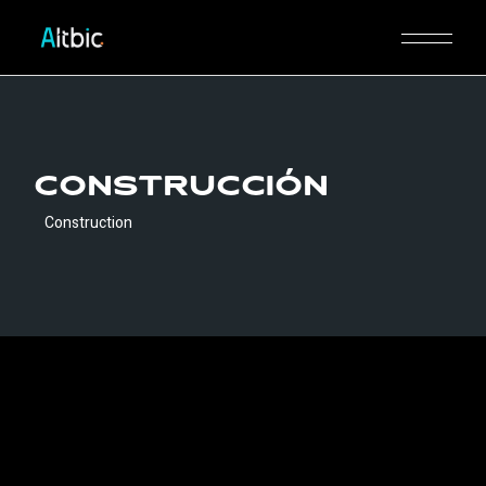
Skip
to
the
content
Construcción
Construction